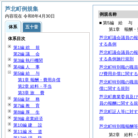
芦北町例規集
例規名称
内容現在 令和8年4月30日
■ 第5編
給
与
体系
五十音
第1章 報酬・
芦北町議会議員の報
体系目次
する条例
第1編
総
規
芦北町議会議員の報
第2編
議
会
する条例施行規則
第3編 執行機関
第4編
人
事
芦北町特別職の職員
第5編
給
与
び費用弁償に関する
第1章 報酬・費用弁償
芦北町特別職の職員
第2章 給料・手当
償に関する規則
第3章
旅
費
芦北町農業委員及び
第6編
財
務
員の報酬に関する規
第7編
教
育
芦北町証人等に対す
第8編
厚
生
例
第9編 産業経済
第10編
建
設
芦北町特別職報酬等
第11編
水
道
第2章 給料・