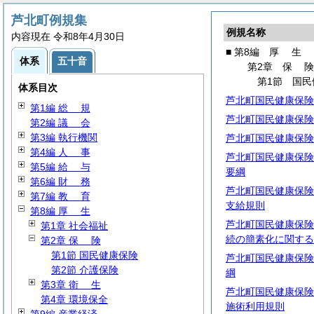
芦北町例規集
例規名称
内容現在 令和8年4月30日
■ 第8編
厚
生
体系
五十音
第2章
保
第1節 国民
体系目次
芦北町国民健康保険
第1編
総
規
芦北町国民健康保険
第2編
議
会
第3編 執行機関
芦北町国民健康保険
第4編
人
事
芦北町国民健康保険
第5編
給
与
要綱
第6編
財
務
芦北町国民健康保険
第7編
教
育
支給規則
第8編
厚
生
芦北町国民健康保険
第1章 社会福祉
続の簡素化に関する
第2章
保
険
第1節 国民健康保険
芦北町国民健康保険
第2節 介護保険
綱
第3章
衛
生
芦北町国民健康保険
第4章 環境保全
施術利用規則