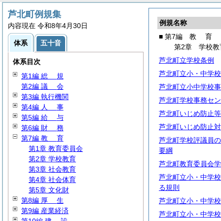
芦北町例規集
例規名称
内容現在 令和8年4月30日
■ 第7編
教
育
体系
五十音
第2章 学校教
芦北町立学校条例
体系目次
芦北町立小・中学校
第1編
総
規
第2編
議
会
芦北町立小中学校事
第3編 執行機関
芦北町学校事務セン
第4編
人
事
芦北町いじめ防止等
第5編
給
与
芦北町いじめ防止対
第6編
財
務
第7編
教
育
芦北町学校評議員の
第1章 教育委員会
要綱
第2章 学校教育
芦北町教育委員会学
第3章 社会教育
芦北町立小・中学校
第4章 社会体育
る規則
第5章 文化財
第8編
厚
生
芦北町立小・中学校
第9編 産業経済
芦北町立小・中学校