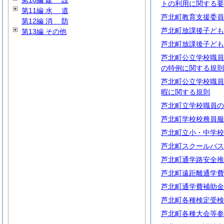
第10編
建
設
トの利用に関する要
第11編
水
道
芦北町教育支援委員
第12編
消
防
芦北町放課後子ども
第13編 その他
芦北町放課後子ども
芦北町公立学校職員
の特例に関する規則
芦北町公立学校職員
暇に関する規則
芦北町立学校職員の
芦北町学校校務員服
芦北町立小・中学校
芦北町スクールバス
芦北町通学路安全推
芦北町遠距離通学費
芦北町通学費補助金
芦北町各種検定受検
芦北町各種大会等参